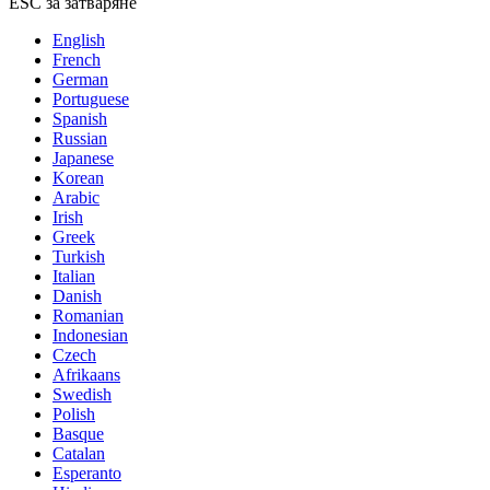
ESC за затваряне
English
French
German
Portuguese
Spanish
Russian
Japanese
Korean
Arabic
Irish
Greek
Turkish
Italian
Danish
Romanian
Indonesian
Czech
Afrikaans
Swedish
Polish
Basque
Catalan
Esperanto