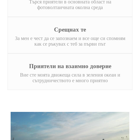
Търся приятели в основната област на
фотоволтаичната околна среда
Срещнах те
За мен е чест да се запознаем и все още си спомням
как се ръкувах с теб за първи път
Приятели на взаимно доверие
Вие сте моята движеща сила в зеления океан и
сътрудничеството е много приятно