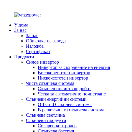
У дома
За нас
За нас
Обиколка на завода
Изложба
Сертификат
Продукти
Силов инвертор
Инвертор за съхранение на енергия
Високочестотен инвертор
Нискочестотен инвертор
Чиста слънчева система
Слънчев почистващ робот
Четка за автоматично почистване
Слънчеви енергийни системи
Off Grid Слънчева система
В решетъчната слънчева система
Слънчева светлина
Слънчеви продукти
Соларен контролер
Слънчева батерия