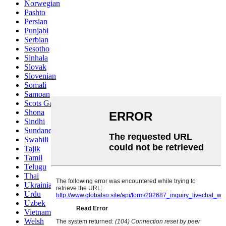
Norwegian
Pashto
Persian
Punjabi
Serbian
Sesotho
Sinhala
Slovak
Slovenian
Somali
Samoan
Scots Gaelic
Shona
Sindhi
Sundanese
Swahili
Tajik
Tamil
Telugu
Thai
Ukrainian
Urdu
Uzbek
Vietnamese
Welsh