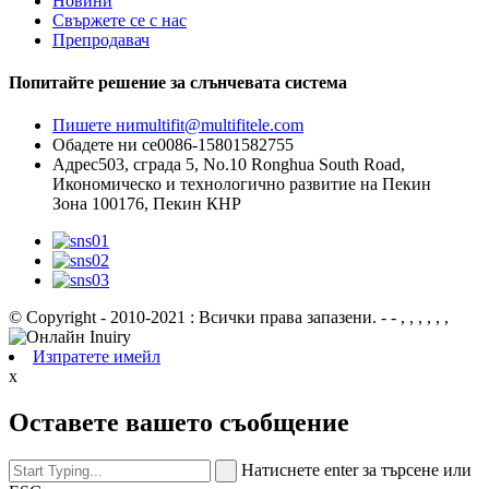
Новини
Свържете се с нас
Препродавач
Попитайте решение за слънчевата система
Пишете ни
multifit@multifitele.com
Обадете ни се
0086-15801582755
Адрес
503, сграда 5, No.10 Ronghua South Road,
Икономическо и технологично развитие на Пекин
Зона 100176, Пекин КНР
© Copyright - 2010-2021 : Всички права запазени.
- - , , , , , ,
Изпратете имейл
x
Оставете вашето съобщение
Натиснете enter за търсене или