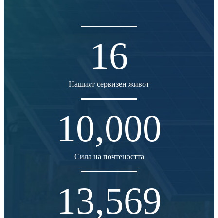
16
Нашият сервизен живот
10,000
Сила на почтеността
13,569