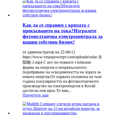
Как да се справим с кризата с
прекъсването на тока?Изградете
фотоволтаична електроцентрала за
вашия собствен бизнес!
от администратор на 22-08-12
https://www.vmaxpowerpv.com/uploads/solar-太
阳能-1.mp4 С все по-тежките глобални
форми на енергия и непрекъснатото
подобряване на осведомеността на хората за
новата енергия.От първата половина на тази
година популярността на фотоволтаичното
производство на електроенергия в Китай
достигна нов връх.То има...
Прочетете още