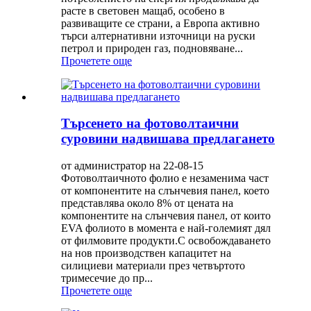
расте в световен мащаб, особено в
развиващите се страни, а Европа активно
търси алтернативни източници на руски
петрол и природен газ, подновяване...
Прочетете още
Търсенето на фотоволтаични
суровини надвишава предлагането
от администратор на 22-08-15
Фотоволтаичното фолио е незаменима част
от компонентите на слънчевия панел, което
представлява около 8% от цената на
компонентите на слънчевия панел, от които
EVA фолиото в момента е най-големият дял
от филмовите продукти.С освобождаването
на нов производствен капацитет на
силициеви материали през четвъртото
тримесечие до пр...
Прочетете още