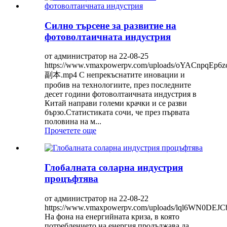
Силно търсене за развитие на
фотоволтаичната индустрия
от администратор на 22-08-25
https://www.vmaxpowerpv.com/uploads/oYACnpqEp6
副本.mp4 С непрекъснатите иновации и
пробив на технологиите, през последните
десет години фотоволтаичната индустрия в
Китай направи големи крачки и се разви
бързо.Статистиката сочи, че през първата
половина на м...
Прочетете още
Глобалната соларна индустрия
процъфтява
от администратор на 22-08-22
https://www.vmaxpowerpv.com/uploads/lql6WN0DEJ
На фона на енергийната криза, в която
потреблението на енергия продължава да