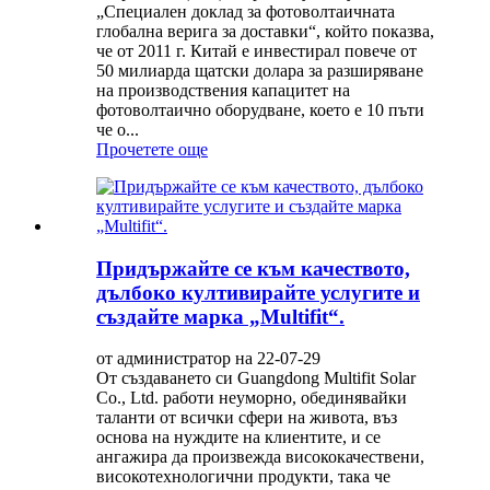
„Специален доклад за фотоволтаичната
глобална верига за доставки“, който показва,
че от 2011 г. Китай е инвестирал повече от
50 милиарда щатски долара за разширяване
на производствения капацитет на
фотоволтаично оборудване, което е 10 пъти
че о...
Прочетете още
Придържайте се към качеството,
дълбоко култивирайте услугите и
създайте марка „Multifit“.
от администратор на 22-07-29
От създаването си Guangdong Multifit Solar
Co., Ltd. работи неуморно, обединявайки
таланти от всички сфери на живота, въз
основа на нуждите на клиентите, и се
ангажира да произвежда висококачествени,
високотехнологични продукти, така че