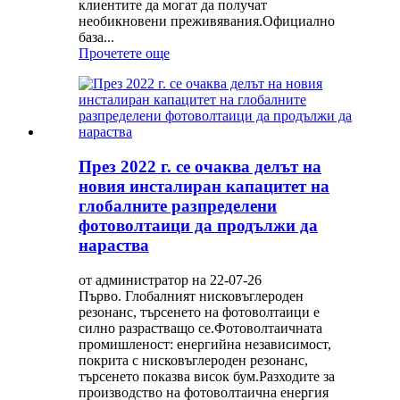
клиентите да могат да получат
необикновени преживявания.Официално
база...
Прочетете още
През 2022 г. се очаква делът на
новия инсталиран капацитет на
глобалните разпределени
фотоволтаици да продължи да
нараства
от администратор на 22-07-26
Първо. Глобалният нисковъглероден
резонанс, търсенето на фотоволтаици е
силно разрастващо се.Фотоволтаичната
промишленост: енергийна независимост,
покрита с нисковъглероден резонанс,
търсенето показва висок бум.Разходите за
производство на фотоволтаична енергия