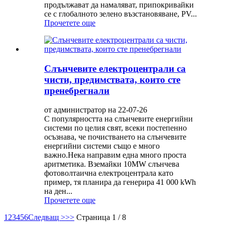
продължават да намаляват, припокривайки
се с глобалното зелено възстановяване, PV...
Прочетете още
Слънчевите електроцентрали са
чисти, предимствата, които сте
пренебрегнали
от администратор на 22-07-26
С популярността на слънчевите енергийни
системи по целия свят, всеки постепенно
осъзнава, че почистването на слънчевите
енергийни системи също е много
важно.Нека направим една много проста
аритметика. Вземайки 10MW слънчева
фотоволтаична електроцентрала като
пример, тя планира да генерира 41 000 kWh
на ден...
Прочетете още
1
2
3
4
5
6
Следващ >
>>
Страница 1 / 8