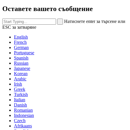
Оставете вашето съобщение
Натиснете enter за търсене или
ESC за затваряне
English
French
German
Portuguese
Spanish
Russian
Japanese
Korean
Arabic
Irish
Greek
Turkish
Italian
Danish
Romanian
Indonesian
Czech
Afrikaans