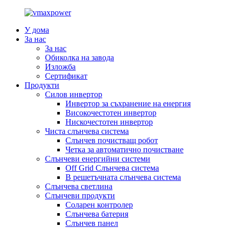
У дома
За нас
За нас
Обиколка на завода
Изложба
Сертификат
Продукти
Силов инвертор
Инвертор за съхранение на енергия
Високочестотен инвертор
Нискочестотен инвертор
Чиста слънчева система
Слънчев почистващ робот
Четка за автоматично почистване
Слънчеви енергийни системи
Off Grid Слънчева система
В решетъчната слънчева система
Слънчева светлина
Слънчеви продукти
Соларен контролер
Слънчева батерия
Слънчев панел