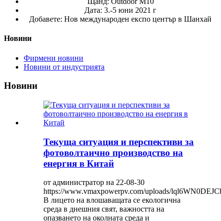
Щанд: Outdoor M10
Дата: 3.-5 юни 2021 г
Добавете: Нов международен експо център в Шанхай
Новини
Фирмени новини
Новини от индустрията
Новини
Текуща ситуация и перспективи за
фотоволтаично производство на
енергия в Китай
от администратор на 22-08-30
https://www.vmaxpowerpv.com/uploads/lql6WN0DEJ
В лицето на влошаващата се екологична
среда в днешния свят, важността на
опазването на околната среда и