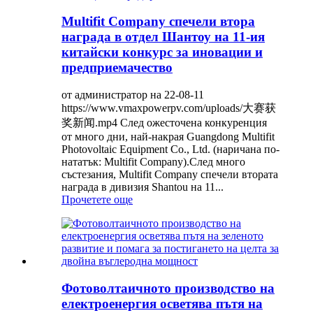
Multifit Company спечели втора
награда в отдел Шантоу на 11-ия
китайски конкурс за иновации и
предприемачество
от администратор на 22-08-11
https://www.vmaxpowerpv.com/uploads/大赛获
奖新闻.mp4 След ожесточена конкуренция
от много дни, най-накрая Guangdong Multifit
Photovoltaic Equipment Co., Ltd. (наричана по-
нататък: Multifit Company).След много
състезания, Multifit Company спечели втората
награда в дивизия Shantou на 11...
Прочетете още
Фотоволтаичното производство на
електроенергия осветява пътя на