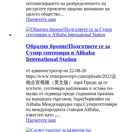
оптимизирането на разпределението на
ресурсите привлече широко внимание на
цялото общество...
Прочетете още
Обратно броене!Подгответе се за
Супер септември в Alibaba
International Station
от администратор на 22-08-26
https://www.vmaxpowerpv.com/uploads/2022众
能企宣视频（英文版）.mp4 Преди да се
усетите, септември наближава и остава по-
малко от седмица преди годишния празник
на външната търговия, SuperSeptember на
Alibaba Международна гара.Суперсептември
на международната станция Alibaba,
известен като „...
Прочетете още