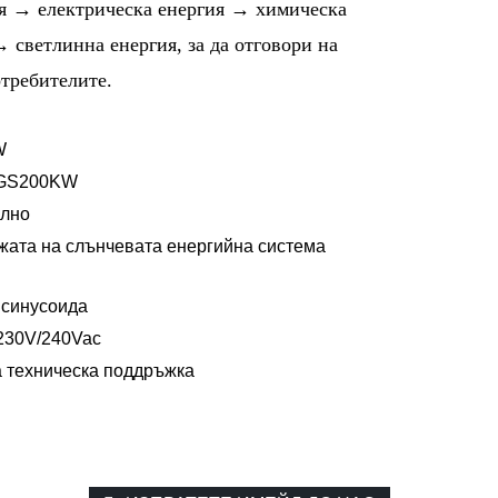
ия → електрическа енергия → химическа
 светлинна енергия, за да отговори на
отребителите.
W
GS200KW
лно
жата на слънчевата енергийна система
 синусоида
230V/240Vac
 техническа поддръжка