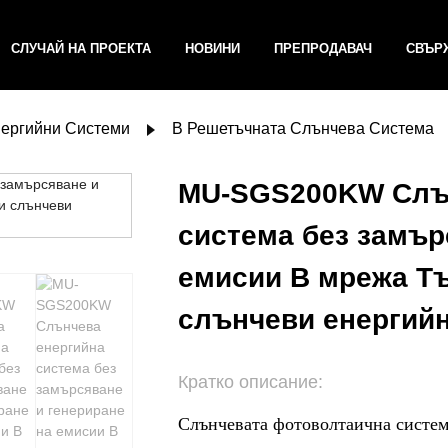
СЛУЧАЙ НА ПРОЕКТА
НОВИНИ
ПРЕПРОДАВАЧ
СВЪРЖ
ергийни Системи
В Решетъчната Слънчева Система
MU-SGS200KW Слъ
система без замър
емисии В мрежа Тъ
слънчеви енергий
Кратко описание:
Слънчевата фотоволтаична систем