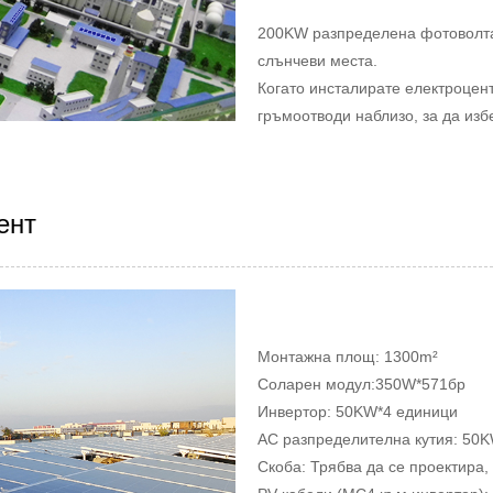
200KW разпределена фотоволта
слънчеви места.
Когато инсталирате електроцент
гръмоотводи наблизо, за да изб
ент
Монтажна площ: 1300m²
Соларен модул:350W*571бр
Инвертор: 50KW*4 единици
AC разпределителна кутия: 50K
Скоба: Трябва да се проектира,