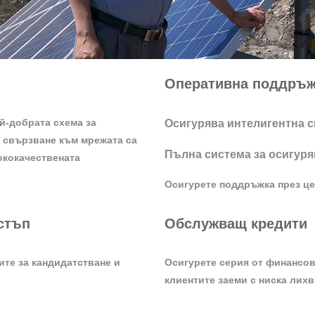
Оперативна поддръж
й-добрата схема за
Осигурява интелигентна 
а свързване към мрежата са
Пълна система за осигуря
ококачествената
Осигурете поддръжка през ц
стъп
Обслужващ кредити
ите за кандидатстване и
Осигурете серия от финансови
клиентите заеми с ниска лихв