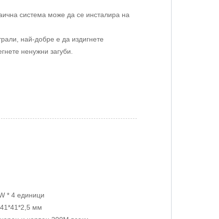
ична система може да се инсталира на
рали, най-добре е да издигнете
егнете ненужни загуби.
W * 4 единици
 41*41*2,5 мм