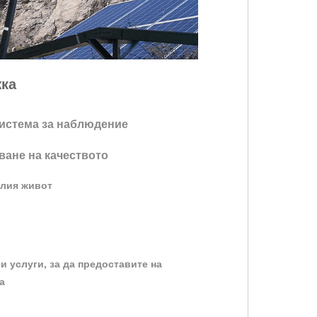
ка
система за наблюдение
ване на качеството
елия живот
 услуги, за да предоставите на
а