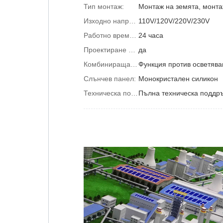
Тип монтаж:
Изходно напрежение (V):
110V/120V/220V/230V
Работно време (ч):
24 часа
Проектиране на предпродажбен проект:
да
Комбинираща кутия:
Функция против осветява
Слънчев панел:
Монокристален силикон
Техническа поддръжка:
Пълна техническа поддр