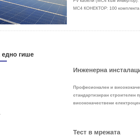
PV кабели (MC4 към инвертор):
MC4 КОНЕКТОР: 100 комплекта
 едно гише
Инженерна инсталац
Професионален и висококачес
стандартизиран строителен п
висококачествени електроце
т
Тест в мрежата