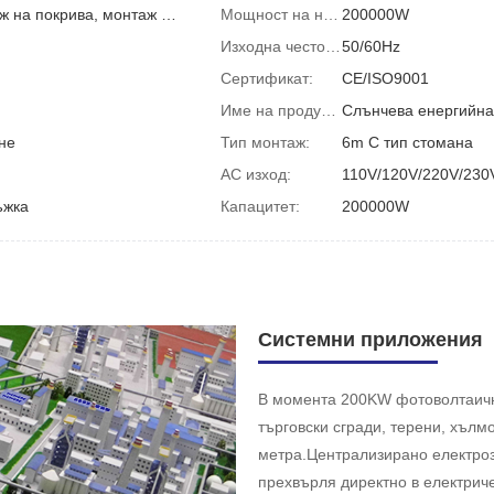
Монтаж на земята, монтаж на покрива, монтаж на навес, монтаж на BIPV
Мощност на натоварване (W):
200000W
Изходна честота:
50/60Hz
Сертификат:
CE/ISO9001
Име на продукта:
Слънчева енергийна
не
Тип монтаж:
6m C тип стомана
AC изход:
110V/120V/220V/230
ъжка
Капацитет:
200000W
Системни приложения
В момента 200KW фотоволтаичн
търговски сгради, терени, хълм
метра.Централизирано електро
прехвърля директно в електрич