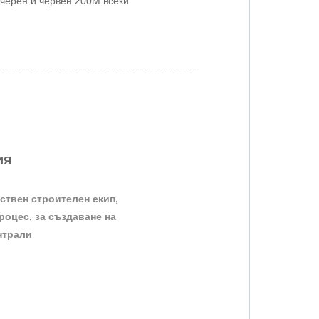
 черен и червен 200M всеки
ия
твен строителен екип,
роцес, за създаване на
нтрали