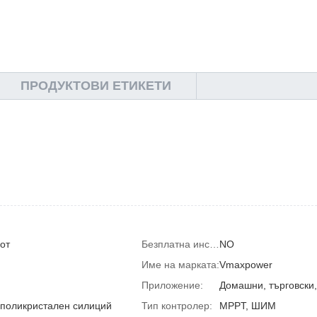
ПРОДУКТОВИ ЕТИКЕТИ
от
Безплатна инсталационна услуга:
NO
Име на марката:
Vmaxpower
Приложение:
Домашни, търговски
 поликристален силиций
Тип контролер:
MPPT, ШИМ