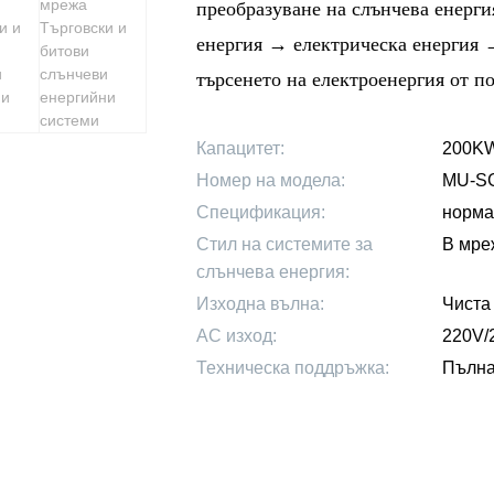
преобразуване на слънчева енерг
енергия → електрическа енергия →
търсенето на електроенергия от п
Капацитет:
200K
Номер на модела:
MU-S
Спецификация:
норма
Стил на системите за
В мре
слънчева енергия:
Изходна вълна:
Чиста
AC изход:
220V/
Техническа поддръжка:
Пълна